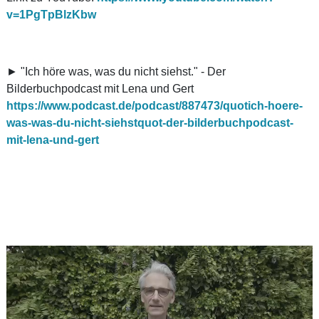
v=1PgTpBlzKbw
► "Ich höre was, was du nicht siehst." - Der
Bilderbuchpodcast mit Lena und Gert
https://www.podcast.de/podcast/887473/quotich-hoere-
was-was-du-nicht-siehstquot-der-bilderbuchpodcast-
mit-lena-und-gert