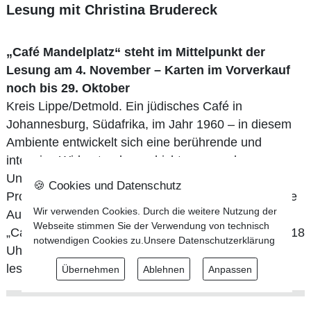
Lesung mit Christina Brudereck
„Café Mandelplatz“ steht im Mittelpunkt der
Lesung am 4. November – Karten im Vorverkauf
noch bis 29. Oktober
Kreis Lippe/Detmold. Ein jüdisches Café in
Johannesburg, Südafrika, im Jahr 1960 – in diesem
Ambiente entwickelt sich eine berührende und
intensive Widerstandsgeschichte gegen das
Unrechtsregime der Apartheid in Südafrika, die die
🍪 Cookies und Datenschutz
Protagonistin bis in die Gegenwart nicht loslässt. Die
Wir verwenden Cookies. Durch die weitere Nutzung der
Autorin Christina Brudereck wird aus ihrem Buch
Webseite stimmen Sie der Verwendung von technisch
„Café Mandelplatz“ am Mittwoch, 4. November, um 18
notwendigen Cookies zu.
Unsere Datenschutzerklärung
Uhr in der Pauluskirche, Jerxer Str. 3, in Detmold,
lesen.
Übernehmen
Ablehnen
Anpassen